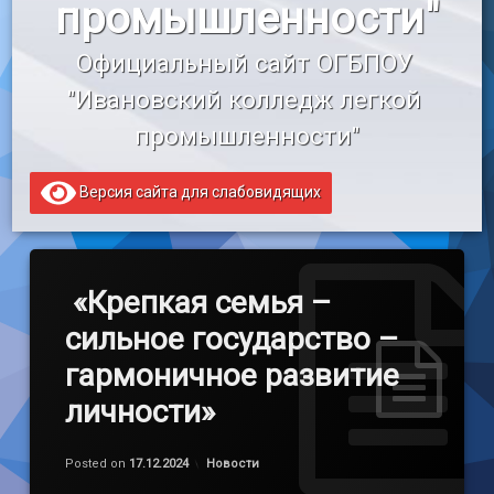
промышленности"
«Профессионалитет»
Официальный сайт ОГБПОУ 
Образовательный кредит
"Ивановский колледж легкой 
промышленности"
Версия сайта для слабовидящих
«Крепкая семья –
сильное государство –
гармоничное развитие
личности»
Обновлено на
by
admin
16.01.2025
Категории:
Posted on
17.12.2024
Новости