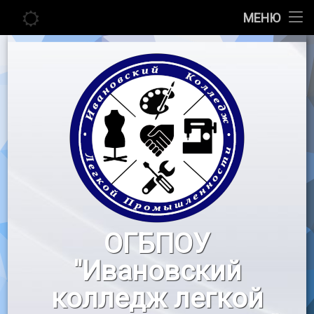
Главная
МЕНЮ
Перейти
Сведения об образовательной организации
к
содержимому
Абитуриенту
Студенту
Педагогу
Новости
Воспитательная работа
ОГБПОУ
«Профессионалы»
"Ивановский
Контакты
колледж легкой