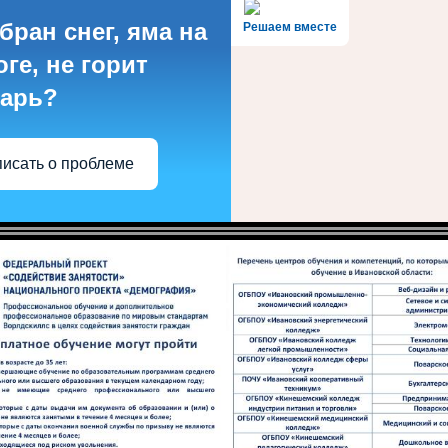
бран снег, яма на
Решаем вместе
ге, не горит
арь?
исать о проблеме