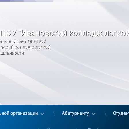
ПОУ "Ивановский колледж легко
альный сайт ОГБПОУ 
вский колледж легкой 
шленности"
ьной организации
Абитуриенту
Студен