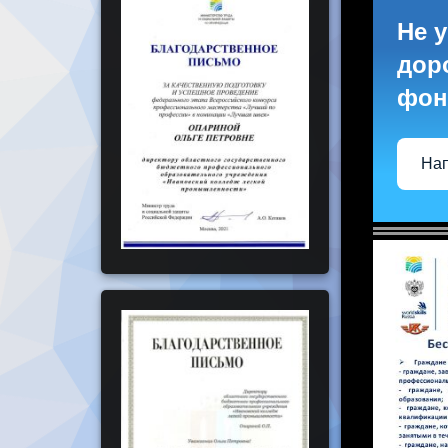
Не у
доро
фон
Нап