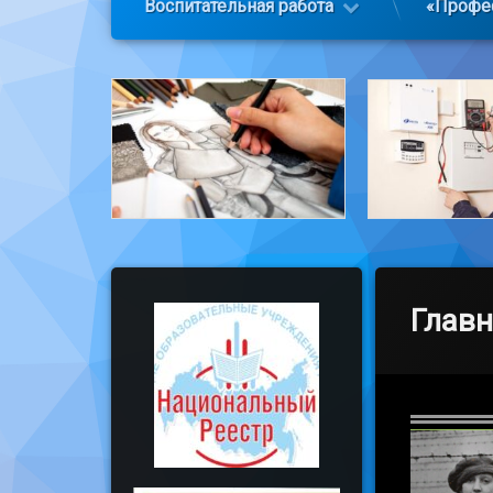
Воспитательная работа
«Профе
Главн