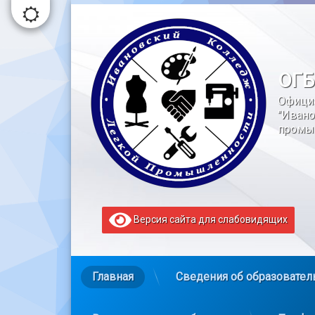
Перейти
к
содержимому
ОГБ
Офици
"Ивано
промы
Версия сайта для слабовидящих
Главная
Сведения об образовател