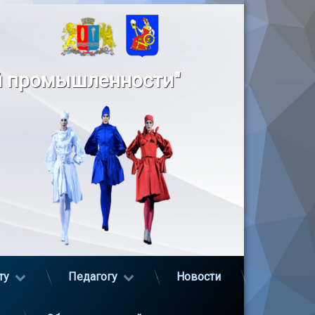
й промышленности"
ту
Педагогу
Новости