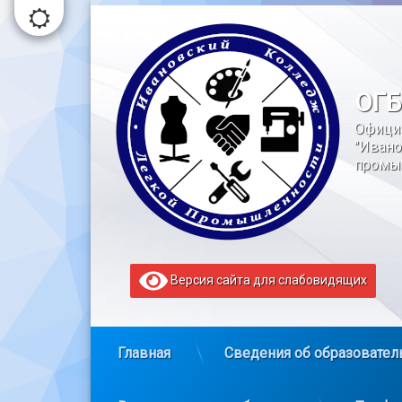
Перейти
к
содержимому
ОГБ
Офици
"Ивано
промы
Версия сайта для слабовидящих
Главная
Сведения об образовател