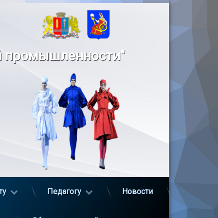
й промышленности"
ту
Педагогу
Новости