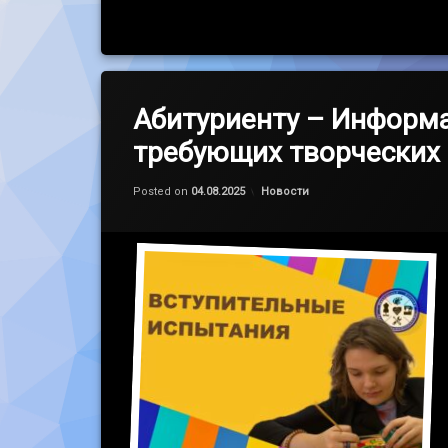
Абитуриенту – Информа
требующих творческих 
Обновлено на
by
admin
04.08.2025
Категории:
Posted on
04.08.2025
Новости