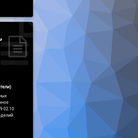
,
тели)
ных
нное
9.02.10
зделий