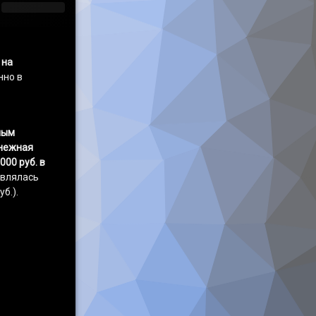
 на
нно в
ным
женщине￼
нежная
000 руб. в
авлялась
б.).
лении денежной выплаты на питание беременной женщине￼