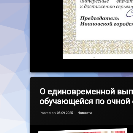
О единовременной вып
обучающейся по очной
Обновлено на
by
admin
03.09.2025
Категории:
Posted on
03.09.2025
Новости