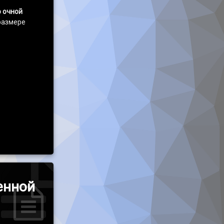
 очной
размере
щине, обучающейся по очной форме обучения
енной