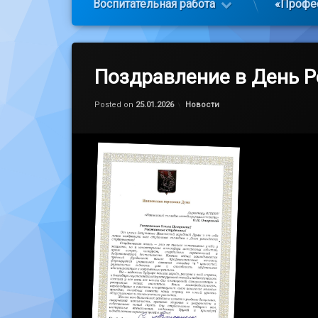
Воспитательная работа
«Профе
Новости
Поздравление в День Р
Обновлено на
by
admin
29.01.2026
Категории:
Posted on
25.01.2026
Новости