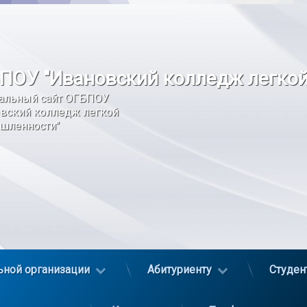
ПОУ "Ивановский колледж легко
альный сайт ОГБПОУ 
вский колледж легкой 
шленности"
ьной организации
Абитуриенту
Студен