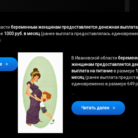
ласти
беременным женщинам предоставляется денежная
выплата
ре
1000 руб. в месяц
(ранее выплата предоставлялась единовреме
.
В Ивановской области
беремен
О предоставлении денежной выплаты на питание беременной 
ее
женщинам предоставляется де
выплата на питание
в размере
1
месяц
(ранее выплата предост
единовременно в размере 649 ру
…
О предостав
Читать далее