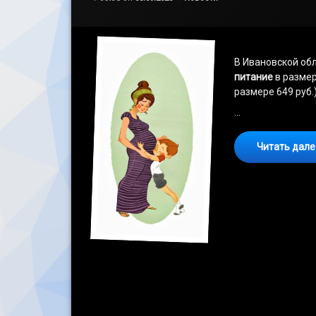
В Ивановской об
питание
в разме
размере 649 руб.)
…
Читать дал