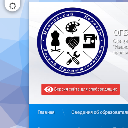
Перейти
к
содержимому
ОГБ
Офици
"Ивано
промы
Версия сайта для слабовидящих
Главная
Сведения об образовател