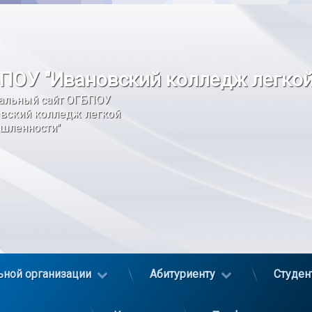
ПОУ "Ивановский колледж легко
альный сайт ОГБПОУ 
вский колледж легкой 
шленности"
ьной организации
Абитуриенту
Студен