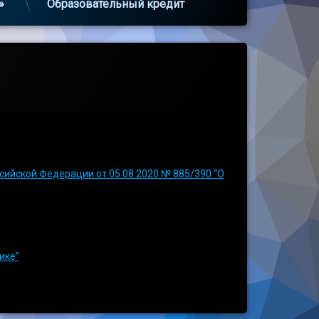
»
Образовательный кредит
ийской Федерации от 05.08.2020 № 885/390 “О
ике”