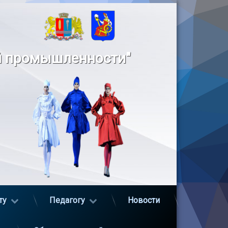
й промышленности"
ту
Педагогу
Новости