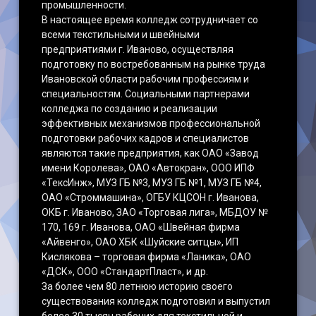
промышленности.
В настоящее время колледж сотрудничает со
всеми текстильными и швейными
предприятиями г. Иваново, осуществляя
подготовку по востребованным на рынке труда
Ивановской области рабочим профессиям и
специальностям. Социальными партнерами
колледжа по созданию и реализации
эффективных механизмов профессиональной
подготовки рабочих кадров и специалистов
являются такие предприятия, как ОАО «Завод
имени Королева», ОАО «Автокран», ООО ИПФ
«ТексИнж», МУЗ ГБ №3, МУЗ ГБ №1, МУЗ ГБ №4,
ОАО «Строммашина», ОГБУ КЦСОН г. Иванова,
ОКБ г. Иваново, ЗАО «Торговая лига», МБДОУ №
170, 169 г. Иванова, ОАО «Швейная фирма
«Айвенго», ОАО ХБК «Шуйские ситцы», ИП
Кислякова – торговая фирма «Ланика», ОАО
«ДСК», ООО «СтандартПласт», и др.
За более чем 80 летнюю историю своего
существования колледж подготовил и выпустил