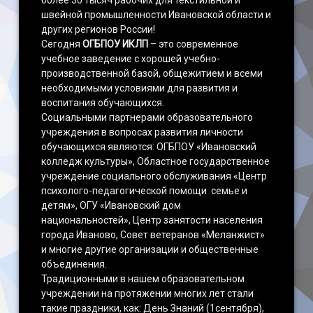
более 30 тысяч рабочих для текстильной и
швейной промышленности Ивановской области и
других регионов России!
Сегодня
ОГБПОУ ИКЛП
– это современное
учебное заведение с хорошей учебно-
производственной базой, общежитием и всеми
необходимыми условиями для развития и
воспитания обучающихся.
Социальными партнерами образовательного
учреждения в вопросах развития личности
обучающихся являются: ОГБПОУ «Ивановский
колледж культуры», Областное государственное
учреждение социального обслуживания «Центр
психолого-педагогической помощи ­­­­­­­­­­­­ семье и
детям», ОГУ «Ивановский дом
национальностей», Центр занятости населения
города Иваново, Совет ветеранов «Меланжист»
и многие другие организации и общественные
объединения.
Традиционными в нашем образовательном
учреждении на протяжении многих лет стали
такие праздники, как: День Знаний (1сентября),