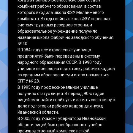
когда в Иваново-Вознесенске был создан
комбинат рабочего образования, в состав
которого входила школа ФЗУ Меланжевого
комбината. В годы войны школа ФЗУ перешла в
систему трудовых резервов страны, и
образовательное учреждение получило
название школа фабрично заводского обучения
№ 40.
В 1984 году все отраслевые училища
предприятий были переведены в систему
народного образования СССР. В 1990 году
училище перешло на подготовку рабочих кадров
со средним образованием и стало называться
СПТУ № 28.
В 1995 году профессиональное училище
получило статус лицея. В период 90-х годов
лицей смог найти свой путь и занять свою нишу в
деле подготовки рабочих кадров для нужд
Ивановской области.
В 2005 году Указом Губернатора Ивановской
области лицей был преобразован в учебно-
производственный комплекс лёгкой