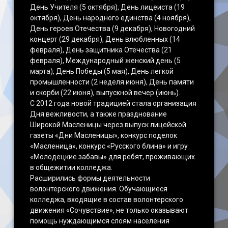
День Учителя (5 октября), День лицеиста (19
октября), День народного единства (4 ноября),
День героев Отечества (9 декабря), Новогодний
концерт (29 декабря), День влюбленных (14
февраля), День защитника Отечества (21
февраля), Международный женский день (5
марта), День Победы (5 мая), День легкой
промышленности (2 неделя июня), День памяти
и скорби (22 июня), выпускной вечер (июнь).
С 2012 года новой традицией стала организация
Дня вежливости, а также празднование
Широкой Масленицы через выпуск лицейской
газеты «Дни Масленицы», конкурс поделок
«Масленица», конкурс «Русского блина» и игру
«Молодецкие забавы» для ребят, проживающих
в общежитии колледжа.
Расширились формы деятельности
волонтерского движения. Обучающиеся
колледжа, входящие в состав волонтерского
движения «Сочувствие», не только оказывают
помощь нуждающимся слоям населения