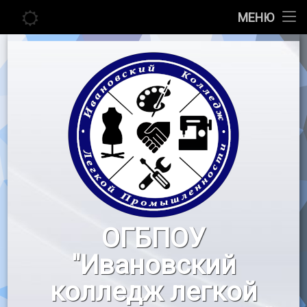
Главная
МЕНЮ
Перейти
Сведения об образовательной организации
к
содержимому
Абитуриенту
Студенту
Педагогу
Новости
Воспитательная работа
ОГБПОУ
«Профессионалы»
"Ивановский
Контакты
колледж легкой