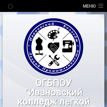
Главная
МЕНЮ
Перейти
Сведения об образовательной организации
к
содержимому
Абитуриенту
Студенту
Педагогу
Новости
Воспитательная работа
ОГБПОУ
«Профессионалы»
"Ивановский
Контакты
колледж легкой