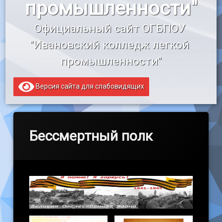
промышленности"
«Профессионалитет»
Официальный сайт ОГБПОУ 
Образовательный кредит
"Ивановский колледж легкой 
промышленности"
Версия сайта для слабовидящих
Бессмертный полк