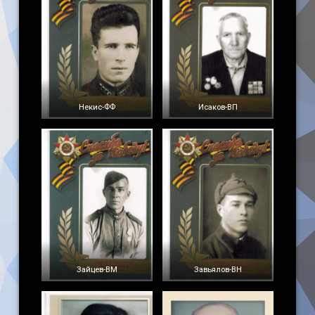
Некис-ФФ
Исаков-ВП
Зайцев-ВМ
Завьялов-ВН