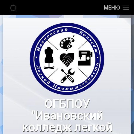
Главная
МЕНЮ
Перейти
Сведения об образовательной организации
к
содержимому
Абитуриенту
Студенту
Педагогу
Новости
Воспитательная работа
ОГБПОУ
«Профессионалы»
"Ивановский
Контакты
колледж легкой