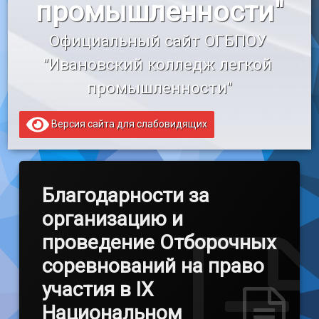
промышленности"
«Профессионалитет»
Официальный сайт ОГБПОУ 
Образовательный кредит
"Ивановский колледж легкой 
промышленности"
Версия сайта для слабовидящих
Благодарности за
организацию и
проведение Отборочных
соревнований на право
участия в IX
Национальном