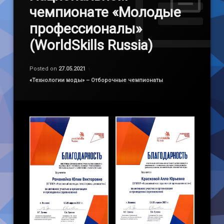
чемпионате «Молодые
профессионалы»
(WorldSkills Russia)
Обновлено на
by
admin
27.05.2021
Posted on
27.05.2021
Категории:
«Технологии моды» – Отборочные чемпионаты