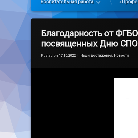
Воспитательная работа
«Профе
Благодарность от ФГБО
посвященных Дню СПО
Обновлено на
by
admin
17.10.2022
Категории:
Posted on
17.10.2022
Наши достижения
,
Новости