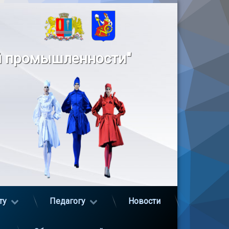
й промышленности"
ту
Педагогу
Новости