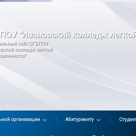
ПОУ "Ивановский колледж легко
альный сайт ОГБПОУ 
вский колледж легкой 
шленности"
ьной организации
Абитуриенту
Студен