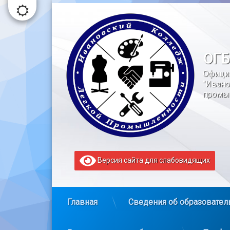
Перейти
к
содержимому
ОГБ
Офици
"Ивано
промы
Версия сайта для слабовидящих
Главная
Сведения об образовател