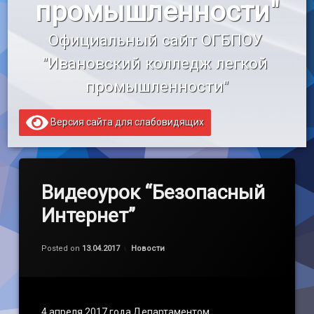
промышленности"
«Профессионалитет»
Официальный сайт ОГБПОУ 
Образовательный кредит
"Ивановский колледж легкой 
промышленности"
Версия сайта для слабовидящих
Видеоурок “Безопасный
Интернет”
by
admin
Категории:
Posted on
13.04.2017
Новости
4 апреля 2017 года Департаментом