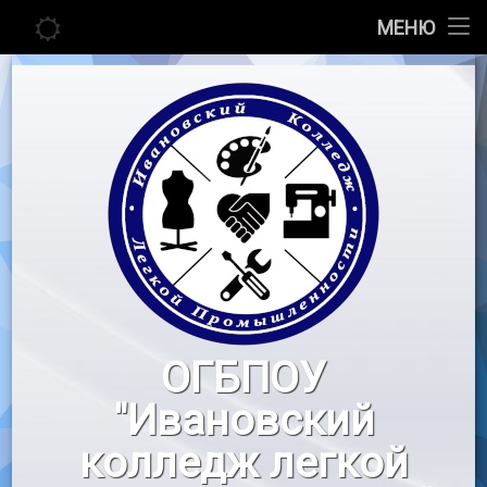
Главная
МЕНЮ
Перейти
Сведения об образовательной организации
к
содержимому
Абитуриенту
Студенту
Педагогу
Новости
Воспитательная работа
ОГБПОУ
«Профессионалы»
"Ивановский
Контакты
колледж легкой