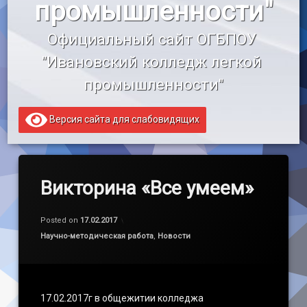
промышленности"
«Профессионалитет»
Официальный сайт ОГБПОУ 
Образовательный кредит
"Ивановский колледж легкой 
промышленности"
Версия сайта для слабовидящих
Викторина «Все умеем»
Обновлено на
by
admin
05.03.2017
Posted on
17.02.2017
Категории:
Научно-методическая работа
,
Новости
17.02.2017г в общежитии колледжа