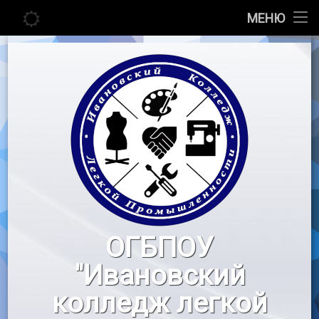
Главная
МЕНЮ
Перейти
Сведения об образовательной организации
к
содержимому
Абитуриенту
Студенту
Педагогу
Новости
Воспитательная работа
ОГБПОУ
«Профессионалы»
"Ивановский
Контакты
колледж легкой