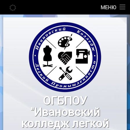
Главная
МЕНЮ
Перейти
Сведения об образовательной организации
к
содержимому
Абитуриенту
Студенту
Педагогу
Новости
Воспитательная работа
ОГБПОУ
«Профессионалы»
"Ивановский
Контакты
колледж легкой