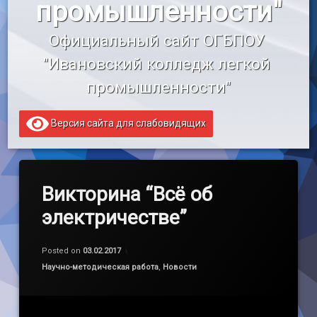
промышленности"
«Профессионалитет»
Официальный сайт ОГБПОУ 
Образовательный кредит
"Ивановский колледж легкой 
промышленности"
Версия сайта для слабовидящих
Викторина “Всё об
электричестве”
Обновлено на
by
admin
03.02.2017
Posted on
03.02.2017
Категории:
Научно-методическая работа
,
Новости