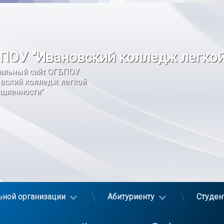
ПОУ "Ивановский колледж легко
альный сайт ОГБПОУ 
вский колледж легкой 
шленности"
ьной организации
Абитуриенту
Студен