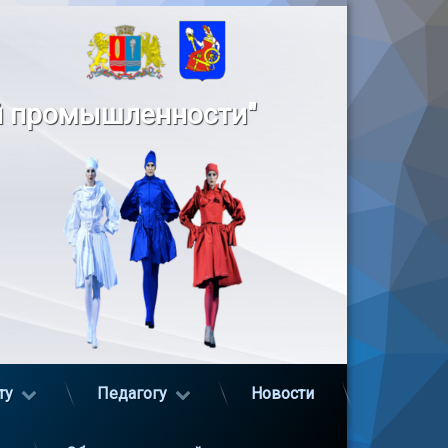
й промышленности"
ту
Педагогу
Новости