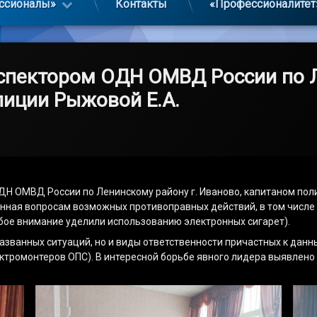
ссионалы»
Контакты
«Профессионалитет
спектором ОДН ОМВД России по Л
иции Рыжовой Е.А.
Н ОМВД России по Ленинскому району г. Иваново, капитаном полиц
щенная вопросам возможных противоправных действий, в том числе 
обое внимание уделили использованию электронных сигарет).
званных ситуаций, но и виды ответственности причастных к данн
тромонтеров ОПС). В интересной борьбе явного лидера выявлено 