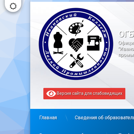
Перейти
к
содержимому
ОГБ
Офици
"Ивано
промы
Версия сайта для слабовидящих
Главная
Сведения об образовател