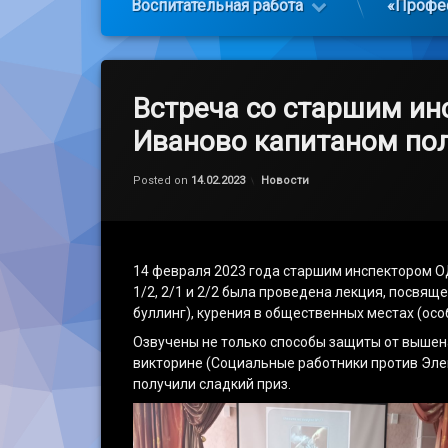
Воспитательная работа
«Профе
Встреча со старшим ин
Иваново капитаном пол
Обновлено на
by
admin
14.02.2023
Категории:
Posted on
14.02.2023
Новости
14 февраля 2023 года старшим инспектором ОД
1/2, 2/1 и 2/2 была проведена лекция, посвя
буллинг), курения в общественных местах (ос
Озвучены не только способы защиты от вышена
викторине (Социальные работники против Элек
получили сладкий приз.