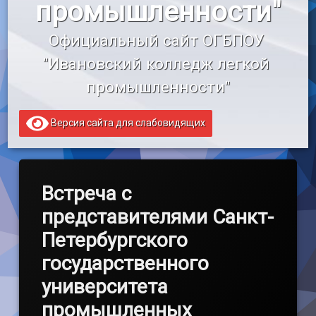
промышленности"
«Профессионалитет»
Официальный сайт ОГБПОУ 
Образовательный кредит
"Ивановский колледж легкой 
промышленности"
Версия сайта для слабовидящих
Встреча с
представителями Санкт-
Петербургского
государственного
университета
промышленных