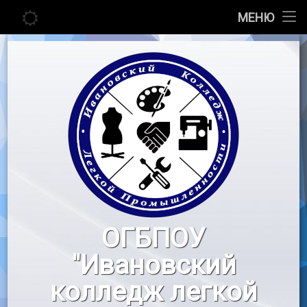
Главная
МЕНЮ
Перейти
Сведения об образовательной организации
к
содержимому
Абитуриенту
Студенту
Педагогу
Новости
Воспитательная работа
ОГБПОУ
«Профессионалы»
"Ивановский
Контакты
колледж легкой