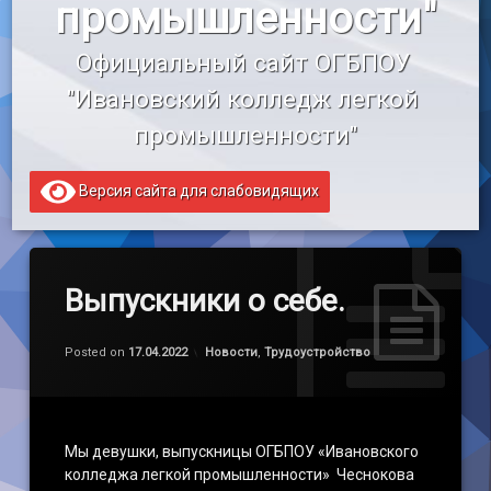
промышленности"
«Профессионалитет»
Официальный сайт ОГБПОУ 
Образовательный кредит
"Ивановский колледж легкой 
промышленности"
Версия сайта для слабовидящих
Выпускники о себе.
Обновлено на
by
admin
17.04.2022
Категории:
Posted on
17.04.2022
Новости
,
Трудоустройство
Мы девушки, выпускницы ОГБПОУ «Ивановского
колледжа легкой промышленности» Чеснокова