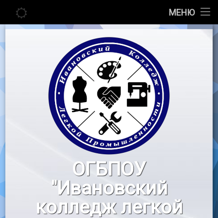
Главная
МЕНЮ
Перейти
Сведения об образовательной организации
к
содержимому
Абитуриенту
Студенту
Педагогу
Новости
Воспитательная работа
ОГБПОУ
«Профессионалы»
"Ивановский
Контакты
колледж легкой