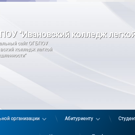
ПОУ "Ивановский колледж легко
альный сайт ОГБПОУ 
вский колледж легкой 
шленности"
ьной организации
Абитуриенту
Студен