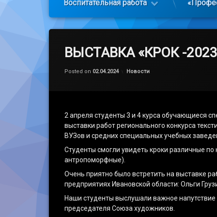
Воспитательная работа
«Профе
ВЫСТАВКА «КРОК -2023
Обновлено на
by
admin
03.04.2024
Категории:
Posted on
02.04.2024
Новости
2 апреля студенты 3 и 4 курса обучающиеся 
выставки работ регионального конкурса текст
ВУЗов и средних специальных учебных заведе
Студенты смогли увидеть кроки различные по
антропоморфные).
Очень приятно было встретить на выставке р
предприятиях Ивановской области: Ольги Груз
Наши студенты выслушали важное напутствие с
председателя Союза художников.