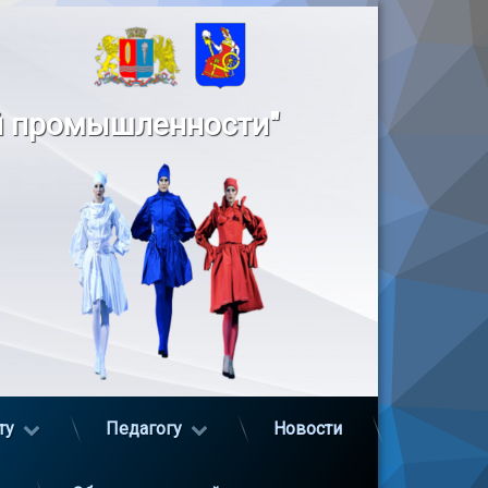
й промышленности"
ту
Педагогу
Новости