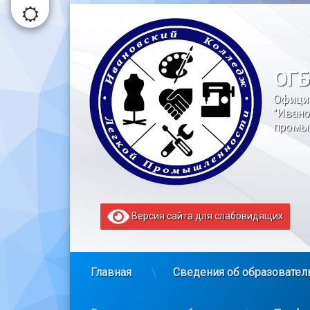
Перейти
к
содержимому
ОГБ
Офици
"Ивано
промы
Версия сайта для слабовидящих
Главная
Сведения об образовател