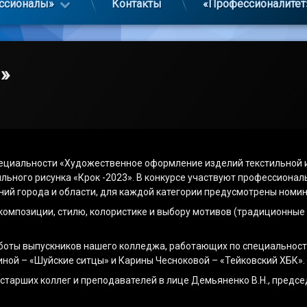
ссионалы»
Контакты
«Профессионалитет
»
специальности «Художественное оформление изделий текстильной 
ильного рисунка «Крок -2023». В конкурсе участвуют профессиона
ний города и области, для каждой категории предусмотрены номи
 композиции, стилю, колористике и выбору мотивов (традиционные
аботы выпускников нашего колледжа, работающих по специальност
иной – «Шуйские ситцы» и Карины Чесноковой – «Тейковский ХБК».
тарших коллег и преподавателей в лице Демьяненко В.Н., предсе