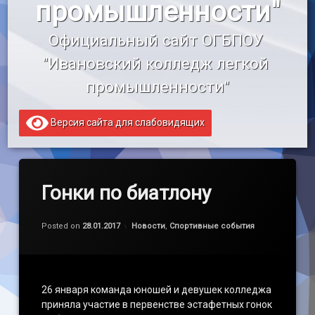
промышленности"
«Профессионалитет»
Официальный сайт ОГБПОУ 
Образовательный кредит
"Ивановский колледж легкой 
промышленности"
Версия сайта для слабовидящих
Гонки по биатлону
Обновлено на
by
admin
28.03.2021
Категории:
Posted on
28.01.2017
Новости
,
Спортивные события
26 января команда юношей и девушек колледжа
приняла участие в первенстве эстафетных гонок