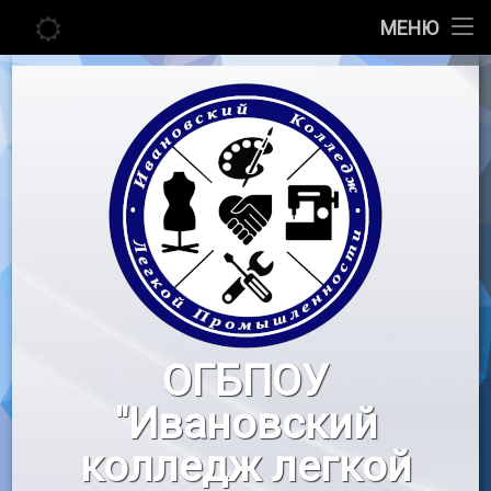
Главная
МЕНЮ
Перейти
Сведения об образовательной организации
к
содержимому
Абитуриенту
Студенту
Педагогу
Новости
Воспитательная работа
ОГБПОУ
«Профессионалы»
"Ивановский
Контакты
колледж легкой