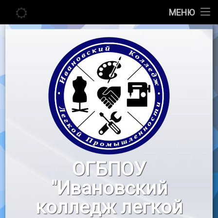
Главная
МЕНЮ
Перейти
Сведения об образовательной организации
к
содержимому
Абитуриенту
Студенту
Педагогу
Новости
Воспитательная работа
ОГБПОУ
«Профессионалы»
"Ивановский
Контакты
колледж легкой