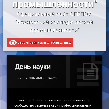
промышленности"
«Профессионалитет»
Официальный сайт ОГБПОУ 
Образовательный кредит
"Ивановский колледж легкой 
промышленности"
Версия сайта для слабовидящих
День науки
Обновлено на
by
admin
13.02.2023
Категории:
Posted on
08.02.2023
Новости
Ежегодно 8 февраля отечественное научное
сообщество отмечает свой профессиональный