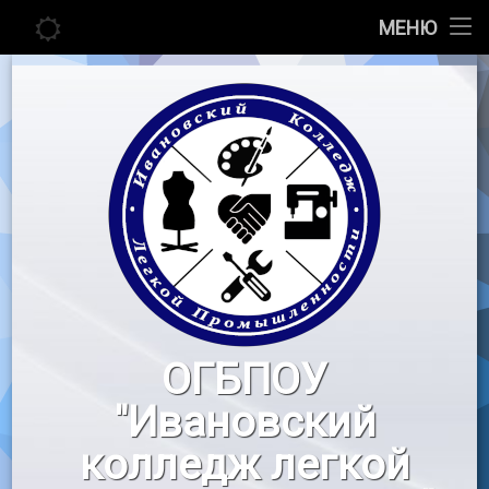
Главная
МЕНЮ
Перейти
Сведения об образовательной организации
к
содержимому
Абитуриенту
Студенту
Педагогу
Новости
Воспитательная работа
ОГБПОУ
«Профессионалы»
"Ивановский
Контакты
колледж легкой