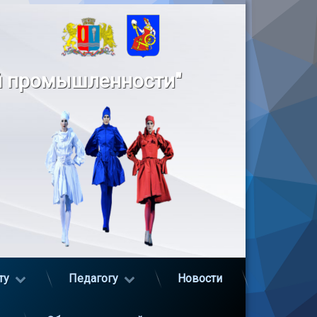
й промышленности"
ту
Педагогу
Новости