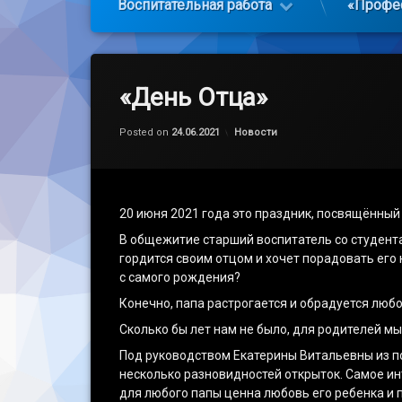
Воспитательная работа
«Профе
«День Отца»
Обновлено на
by
admin
24.06.2021
Категории:
Posted on
24.06.2021
Новости
20 июня 2021 года это праздник, посвящённы
В общежитие старший воспитатель со студента
гордится своим отцом и хочет порадовать его
с самого рождения?
Конечно, папа растрогается и обрадуется любо
Сколько бы лет нам не было, для родителей м
Под руководством Екатерины Витальевны из по
несколько разновидностей открыток. Самое инт
для любого папы ценна любовь его ребенка и 