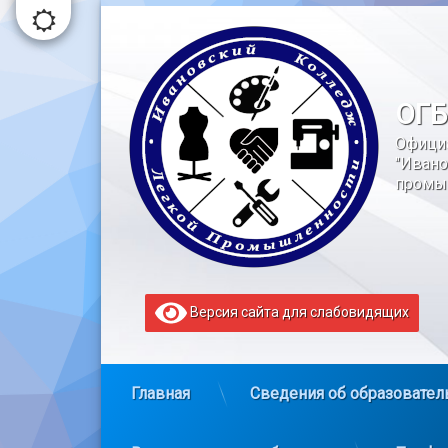
Перейти
к
содержимому
ОГБ
Офици
"Ивано
промы
Версия сайта для слабовидящих
Главная
Сведения об образовател