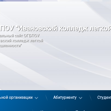
ПОУ "Ивановский колледж легко
альный сайт ОГБПОУ 
вский колледж легкой 
шленности"
ьной организации
Абитуриенту
Студен