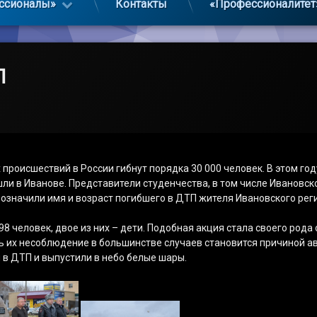
ссионалы»
Контакты
«Профессионалитет
П
происшествий в России гибнут порядка 30 000 человек. В этом го
ли в Иванове. Представители студенчества, в том числе Ивановс
бозначили имя и возраст погибшего в ДТП жителя Ивановского рег
 98 человек, двое из них – дети. Подобная акция стала своего род
 их несоблюдение в большинстве случаев становится причиной ав
в ДТП и выпустили в небо белые шары.