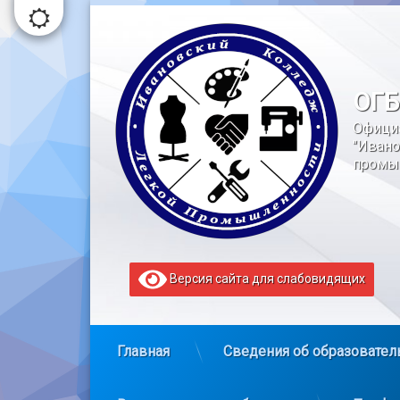
Перейти
к
содержимому
ОГБ
Офици
"Ивано
промы
Версия сайта для слабовидящих
Главная
Сведения об образовател