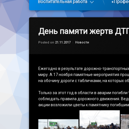
Воспитательная работа
«Профе
День памяти жертв ДТ
Обновлено на
by
admin
21.11.2017
Категории:
Posted on
21.11.2017
Новости
Ежегодно в результате дорожно-транспортных 
миру. А 17 ноября памятные мероприятия прош
на обочину дороги с табличками, на которых о
Только за этот год в области в аварии погибли
соблюдать правила дорожного движения. Ведь
акции возложили цветы к памятнику погибшим 