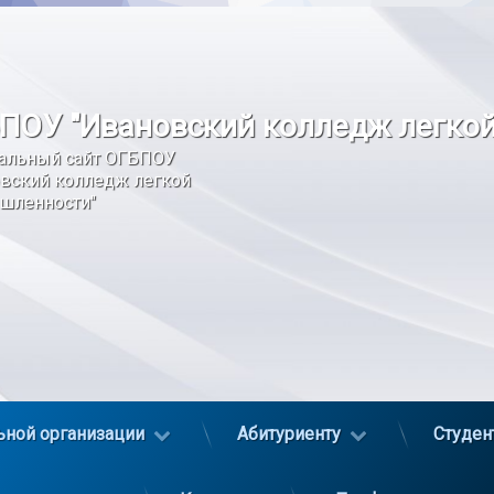
ПОУ "Ивановский колледж легко
альный сайт ОГБПОУ 
вский колледж легкой 
шленности"
ьной организации
Абитуриенту
Студен