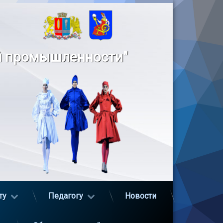
й промышленности"
ту
Педагогу
Новости