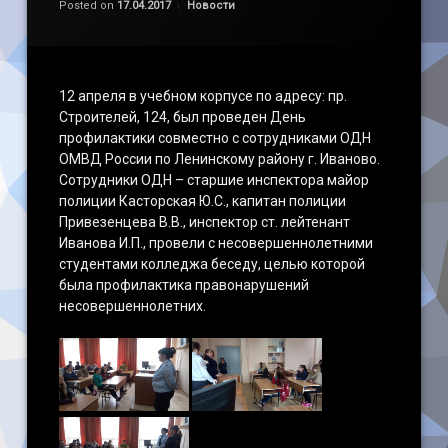
Категории:
Posted on
17.04.2017
Новости
Наши достижения
12 апреля в учебном корпусе по адресу: пр.
Строителей, 124, был проведен День
профилактики совместно с сотрудниками ОДН
ОМВД России по Ленинскому району г. Иваново.
Сотрудники ОДН – старшие инспектора майор
полиции Касторская Ю.С., капитан полиции
Привезенцева В.В., инспектор ст. лейтенант
Иванова И.П., провели с несовершеннолетними
студентами колледжа беседу, целью которой
была профилактика правонарушений
несовершеннолетних.