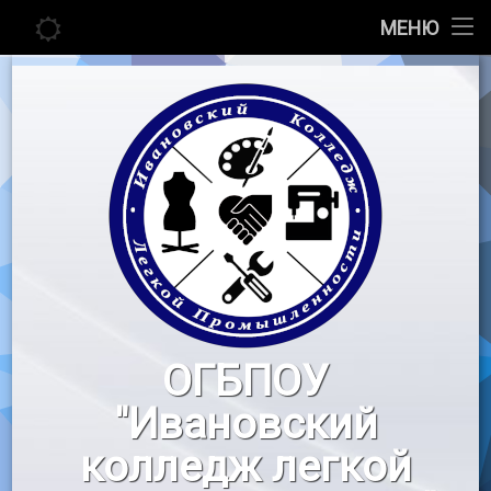
Главная
МЕНЮ
Перейти
Сведения об образовательной организации
к
содержимому
Абитуриенту
Студенту
Педагогу
Новости
Воспитательная работа
ОГБПОУ
«Профессионалы»
"Ивановский
Контакты
колледж легкой