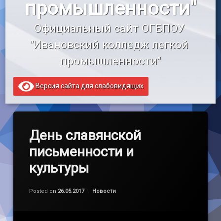
промышленности"
«Профессионалитет»
Официальный сайт ОГБПОУ 
Образовательный кредит
"Ивановский колледж легкой 
промышленности"
Версия сайта для слабовидящих
День славянской
письменности и
культуры
Обновлено на
by
admin
26.05.2017
Категории:
Posted on
26.05.2017
Новости