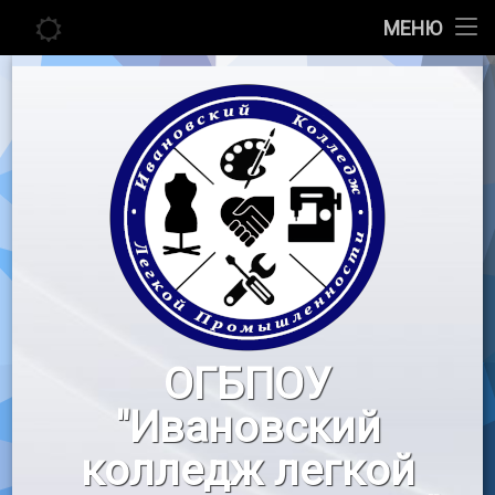
Главная
МЕНЮ
Перейти
Сведения об образовательной организации
к
содержимому
Абитуриенту
Студенту
Педагогу
Новости
Воспитательная работа
ОГБПОУ
«Профессионалы»
"Ивановский
Контакты
колледж легкой