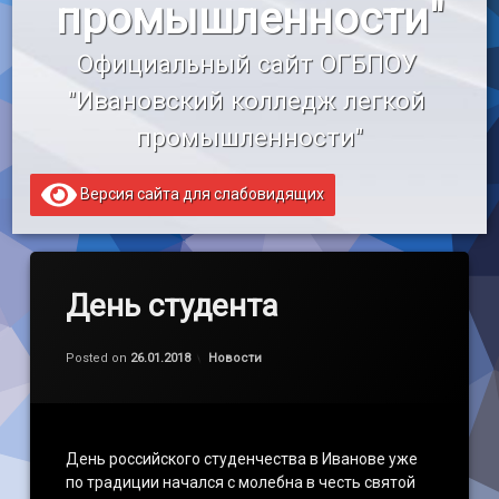
промышленности"
«Профессионалитет»
Официальный сайт ОГБПОУ 
Образовательный кредит
"Ивановский колледж легкой 
промышленности"
Версия сайта для слабовидящих
День студента
Обновлено на
by
admin
26.01.2018
Категории:
Posted on
26.01.2018
Новости
День российского студенчества в Иванове уже
по традиции начался с молебна в честь святой