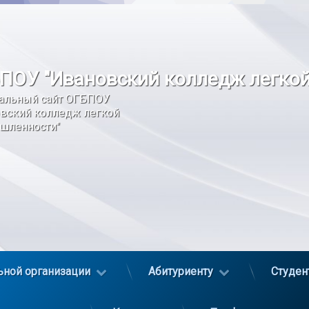
ПОУ "Ивановский колледж легко
альный сайт ОГБПОУ 
вский колледж легкой 
шленности"
ьной организации
Абитуриенту
Студен