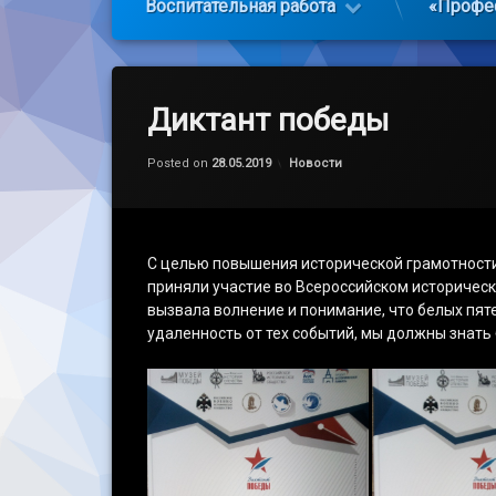
Воспитательная работа
«Профе
Диктант победы
Обновлено на
by
admin
28.05.2019
Категории:
Posted on
28.05.2019
Новости
С целью повышения исторической грамотности
приняли участие во Всероссийском историческ
вызвала волнение и понимание, что белых пят
удаленность от тех событий, мы должны знать