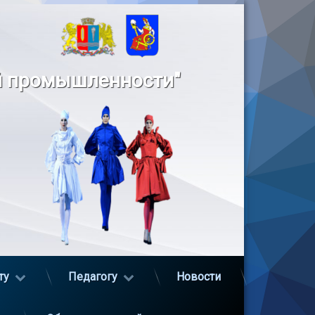
й промышленности"
ту
Педагогу
Новости