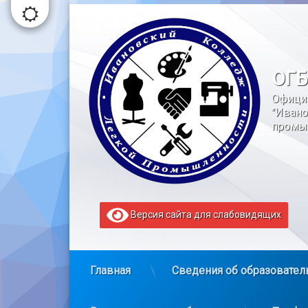
Перейти
к
содержимому
ОГБ
Офици
"Ивано
промы
Версия сайта для слабовидящих
Главная
Сведения об образовател