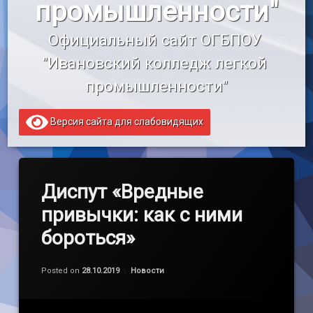
промышленности"
«Профессионалитет»
Официальный сайт ОГБПОУ 
Образовательный кредит
"Ивановский колледж легкой 
промышленности"
Версия сайта для слабовидящих
Диспут «Вредные
привычки: как с ними
бороться»
by
admin
Категории:
Posted on
28.10.2019
Новости