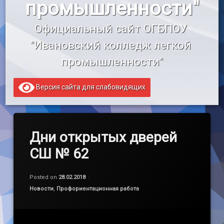
промышленности"
«Профессионалитет»
Официальный сайт ОГБПОУ 
Образовательный кредит
"Ивановский колледж легкой 
промышленности"
Версия сайта для слабовидящих
Дни открытых дверей
СШ № 62
by
admin
Posted on
28.02.2018
Категории:
Новости
,
Профориентационная работа