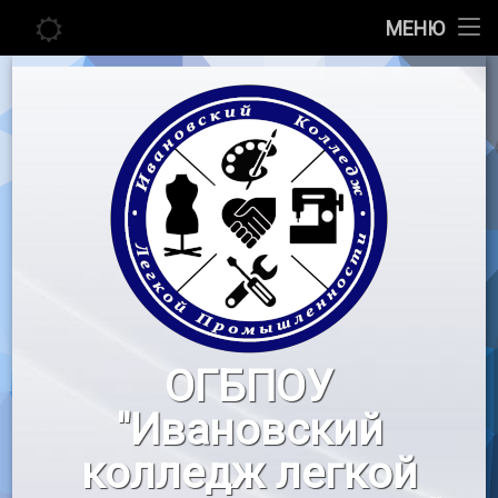
Главная
МЕНЮ
Перейти
Сведения об образовательной организации
к
содержимому
Абитуриенту
Студенту
Педагогу
Новости
Воспитательная работа
ОГБПОУ
«Профессионалы»
"Ивановский
Контакты
колледж легкой