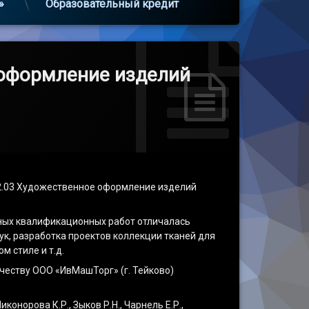
»
Образовательный кредит
 оформление изделий
02.03 Художественное оформление изделий
кных квалификационных работ отличалась
к, разработка проектов коллекции тканей для
 стиле и т.д.
честву ООО «ИвМашТорг» (г. Тейково)
конорова К.Р., Зыков Р.Н., Чарнель Е.Р.,