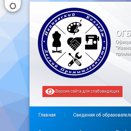
Перейти
к
содержимому
ОГБ
Офици
"Ивано
промы
Версия сайта для слабовидящих
Главная
Сведения об образовател