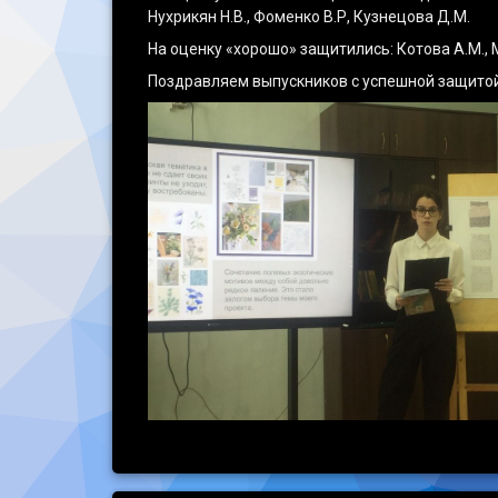
Нухрикян Н.В., Фоменко В.Р, Кузнецова Д.М.
На оценку «хорошо» защитились: Котова А.М., 
Поздравляем выпускников с успешной защито