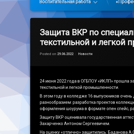
Воспитательная работа
«Профе
Защита ВКР по специал
текстильной и легкой
Обновлено на
by
admin
05.07.2022
Категории:
Posted on
29.06.2022
Новости
24 июня 2022 года в ОГБПОУ «ИКЛП» прошла з
текстильной и легкой промышленности.
В этом году в колледже 16 выпускников очень
разнообразием: разработка проектов коллекци
оформления шоурума в формате опен спейс, ра
Защиту ВКР оценивала государственная аттест
Захарченко Антоном Сергеевичем.
На оценку «отлично» защитились: Баданова А.С.,