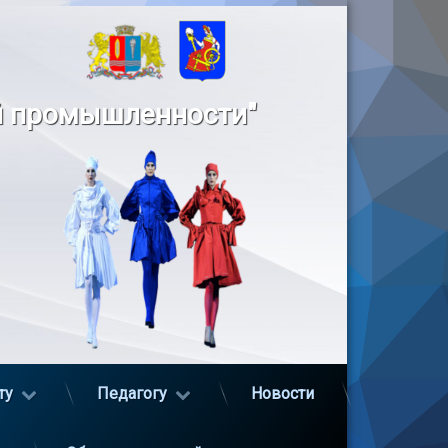
й промышленности"
ту
Педагогу
Новости