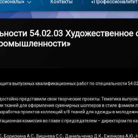
ссионалы»
Контакты
«Профессионалитет
ьности 54.02.03 Художественное
 промышленности»
ащита выпускных квалификационных работ по специальности 54.
 достойно представили свои творческие проекты. Тематика выпус
и тканей для оформления сувенирных шопперов в стиле фэмили лу
зработка проектов коллекций х/б тканей для одежды в молодежном
ационная комиссия во главе с председателем – директором по ка
 Борискина А.С., Вишнева С.С., Данильченко Д.К., Еженкова А.Ю., Ни