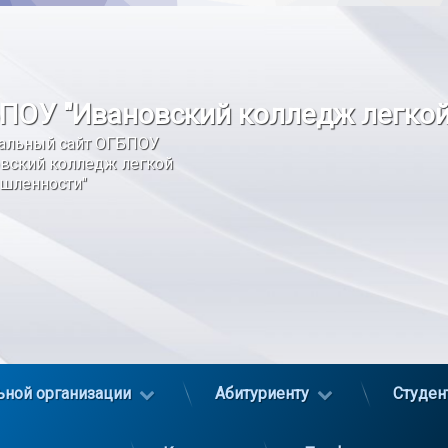
ПОУ "Ивановский колледж легко
альный сайт ОГБПОУ 
вский колледж легкой 
шленности"
ьной организации
Абитуриенту
Студен