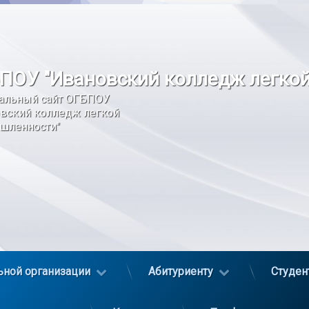
ПОУ "Ивановский колледж легко
альный сайт ОГБПОУ 
вский колледж легкой 
шленности"
ьной организации
Абитуриенту
Студен