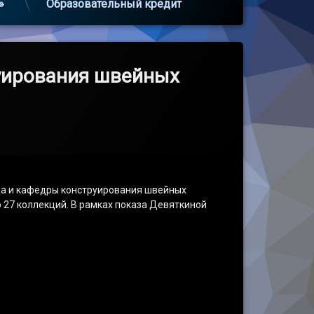
»
Образовательный кредит
уирования швейных
джа и кафедры конструирования швейных
 27 коллекций. В рамках показа Девяткиной