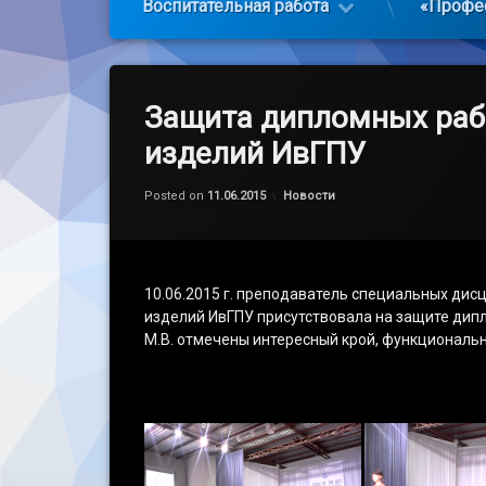
Воспитательная работа
«Профе
Защита дипломных раб
изделий ИвГПУ
Обновлено на
by
admin
11.06.2015
Категории:
Posted on
11.06.2015
Новости
10.06.2015 г. преподаватель специальных ди
изделий ИвГПУ присутствовала на защите дип
М.В. отмечены интересный крой, функциональн