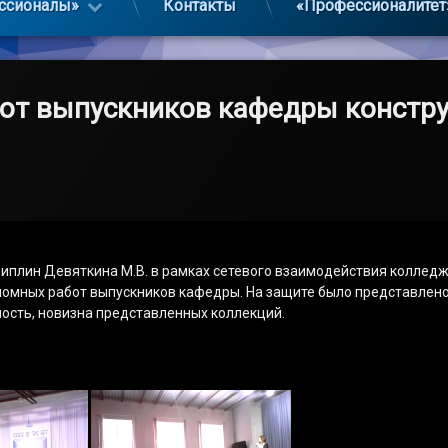
ссионалы»
Контакты
«Профессионалитет
от выпускников кафедры констр
сциплин Девяткина М.В. в рамках сетевого взаимодействия колле
ломных работ выпускников кафедры. На защите было представлено
ость, новизна представленных коллекций.