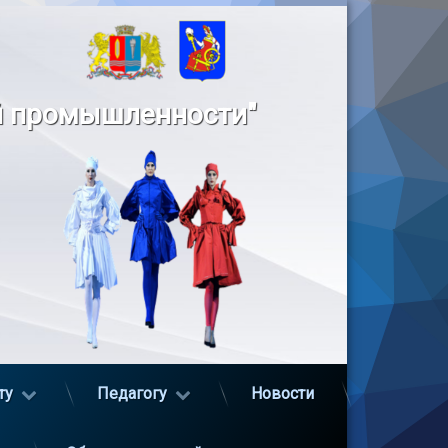
й промышленности"
ту
Педагогу
Новости