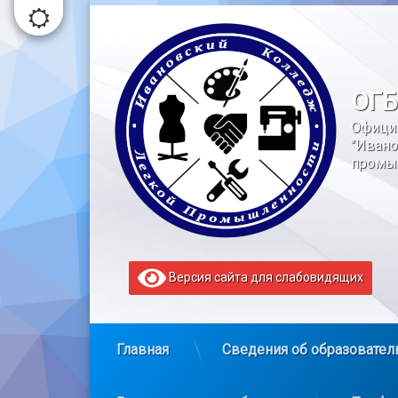
Перейти
к
содержимому
ОГБ
Офици
"Ивано
промы
Версия сайта для слабовидящих
Главная
Сведения об образовател