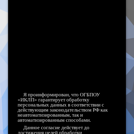
использование, передачу оператору
единой федеральной межведомственной
системы учета контингента обучающихся
по основным образовательным
программам и дополнительным
общеобразовательным программам и
оператору регионального сегмента
единой федеральной межведомственной
системы учета контингента обучающихся
по основным образовательным
программам и дополнительным
общеобразовательным программам для
осуществления действий по обработке
информации: обезличивание,
блокирование персональных данных, а
также осуществление любых иных
действий, предусмотренных
действующим законодательством РФ.
Я проинформирован, что ОГБПОУ
«ИКЛП» гарантирует обработку
персональных данных в соответствии с
действующим законодательством РФ как
неавтоматизированным, так и
автоматизированным способами.
Данное согласие действует до
достижения целей обработки