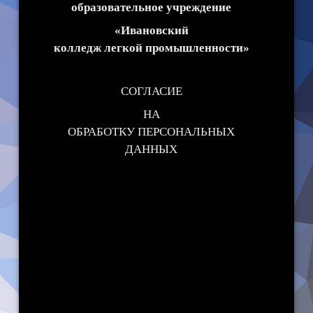
образовательное учреждение
Наши достижения
«Ивановский
колледж легкой промышленности»
СОГЛАСИЕ
НА
ОБРАБОТКУ ПЕРСОНАЛЬНЫХ
ДАННЫХ
Я даю свое согласие на обработку в
ОГБПОУ «ИКЛП» персональных данных,
относящихся исключительно к
перечисленным ниже категориям
персональных данных: фамилия, имя,
отчество; пол; дата рождения; тип
документа, удостоверяющего личность;
данные документа, удостоверяющего
личность; гражданство; образовательная
организация; класс; информация о праве
на прохождение государственной