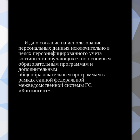
итоговой аттестации; информация о
форме прохождения государственной
итоговой аттестации;
информация о выбранных экзаменах;
информация о результатах экзаменов, и
иная информация, связанная с
образовательным процессом.
Я даю согласие на использование
персональных данных исключительно в
целях персонифицированного учета
контингента обучающихся по основным
образовательным программам и
дополнительным
общеобразовательным программам в
рамках единой федеральной
межведомственной системы ГС
«Контингент».
Настоящее согласие предоставляется
мной на осуществление действий в
отношении персональных данных,
которые необходимы для достижения
указанной выше цели, включая (без
ограничения) сбор, систематизацию,
накопление, хранение, уточнение
(обновление, изменение),