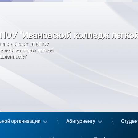
ПОУ "Ивановский колледж легко
альный сайт ОГБПОУ 
вский колледж легкой 
шленности"
ьной организации
Абитуриенту
Студен