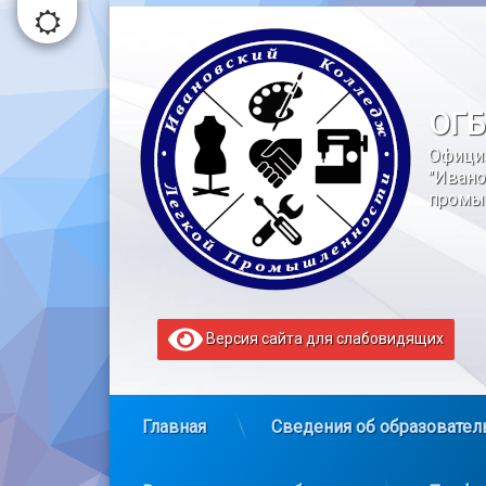
Перейти
к
содержимому
ОГБ
Офици
"Ивано
промы
Версия сайта для слабовидящих
Главная
Сведения об образовател