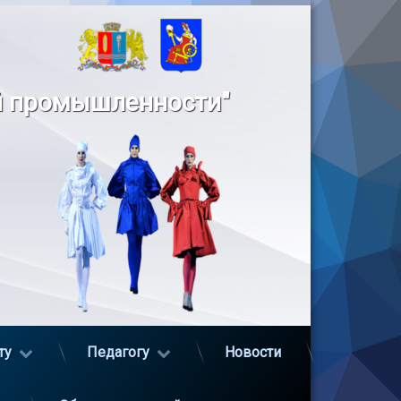
й промышленности"
ту
Педагогу
Новости