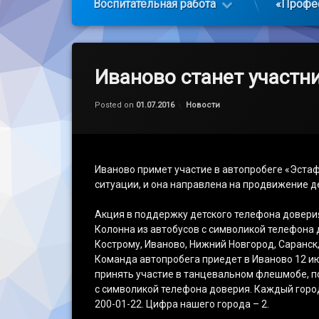
Воспитательная работа
«Профе
Иваново станет участн
Обновлено на
by
admin
01.07.2016
Категории:
Posted on
01.07.2016
Новости
Иваново примет участие в автопробеге «Эстаф
ситуации, и она направлена на продвижение д
Акция в поддержку детского телефона доверия 
Колонна из автобусов с символикой телефона д
Кострому, Иваново, Нижний Новгород, Саранск,
Команда автопробега приедет в Иваново 12 ию
принять участие в танцевальном флешмобе, по
с символикой телефона доверия. Каждый город
200-01-22. Цифра нашего города – 2.