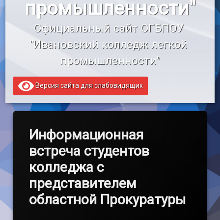
промышленности"
«Профессионалитет»
Официальный сайт ОГБПОУ 
Образовательный кредит
"Ивановский колледж легкой 
промышленности"
Версия сайта для слабовидящих
Информационная
встреча студентов
колледжа с
представителем
областной Прокуратуры
Обновлено на
by
admin
26.11.2018