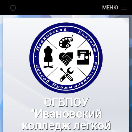
Главная
МЕНЮ
Перейти
Сведения об образовательной организации
к
содержимому
Абитуриенту
Студенту
Педагогу
Новости
Воспитательная работа
ОГБПОУ
«Профессионалы»
"Ивановский
Контакты
колледж легкой