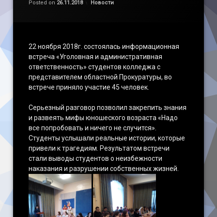
Категории:
Posted on
26.11.2018
Новости
22 ноября 2018г. состоялась информационная
встреча «Уголовная и административная
ответственность» студентов колледжа с
представителем областной Прокуратуры, во
встрече приняло участие 45 человек.
Серьезный разговор позволил закрепить знания
и развеять мифы юношеского возраста «Надо
все попробовать и ничего не случится».
Студенты услышали реальные истории, которые
привели к трагедиям. Результатом встречи
стали выводы студентов о неизбежности
наказания и разрушении собственных жизней.