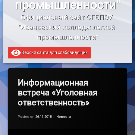
промышленности"
«Профессионалитет»
Официальный сайт ОГБПОУ 
Образовательный кредит
"Ивановский колледж легкой 
промышленности"
Версия сайта для слабовидящих
Информационная
встреча «Уголовная
ответственность»
Обновлено на
by
admin
26.11.2018
Категории:
Posted on
26.11.2018
Новости