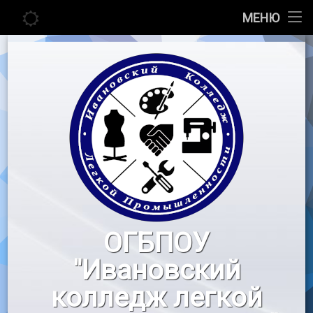
Главная
МЕНЮ
Перейти
Сведения об образовательной организации
к
содержимому
Абитуриенту
Студенту
Педагогу
Новости
Воспитательная работа
ОГБПОУ
«Профессионалы»
"Ивановский
Контакты
колледж легкой