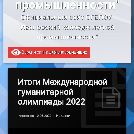
промышленности"
«Профессионалитет»
Официальный сайт ОГБПОУ 
Образовательный кредит
"Ивановский колледж легкой 
промышленности"
Версия сайта для слабовидящих
Итоги Международной
гуманитарной
олимпиады 2022
Обновлено на
by
admin
12.05.2022
Категории:
Posted on
12.05.2022
Новости