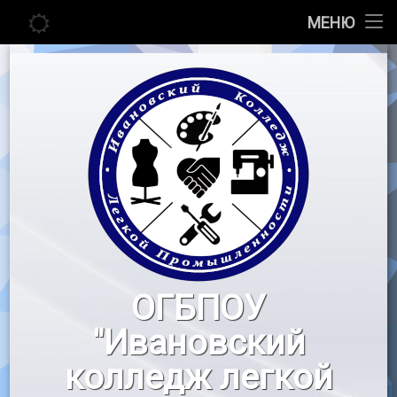
Главная
МЕНЮ
Перейти
Сведения об образовательной организации
к
содержимому
Абитуриенту
Студенту
Педагогу
Новости
Воспитательная работа
ОГБПОУ
«Профессионалы»
"Ивановский
Контакты
колледж легкой