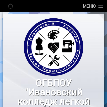
Главная
МЕНЮ
Перейти
Сведения об образовательной организации
к
содержимому
Абитуриенту
Студенту
Педагогу
Новости
Воспитательная работа
ОГБПОУ
«Профессионалы»
"Ивановский
Контакты
колледж легкой