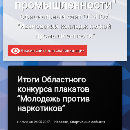
промышленности"
«Профессионалитет»
Официальный сайт ОГБПОУ 
Образовательный кредит
"Ивановский колледж легкой 
промышленности"
Версия сайта для слабовидящих
Итоги Областного
конкурса плакатов
“Молодежь против
наркотиков”
Обновлено на
by
admin
28.03.2021
Категории:
Posted on
24.05.2017
Новости
,
Спортивные события