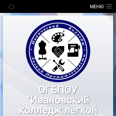
Главная
МЕНЮ
Перейти
Сведения об образовательной организации
к
содержимому
Абитуриенту
Студенту
Педагогу
Новости
Воспитательная работа
ОГБПОУ
«Профессионалы»
"Ивановский
Контакты
колледж легкой