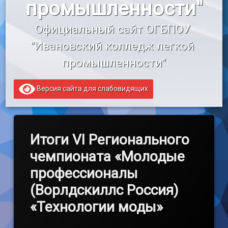
промышленности"
«Профессионалитет»
Официальный сайт ОГБПОУ 
Образовательный кредит
"Ивановский колледж легкой 
промышленности"
Версия сайта для слабовидящих
Итоги VI Регионального
чемпионата «Молодые
профессионалы
(Ворлдскиллс Россия)
«Технологии моды»
Обновлено на
by
admin
11.03.2021