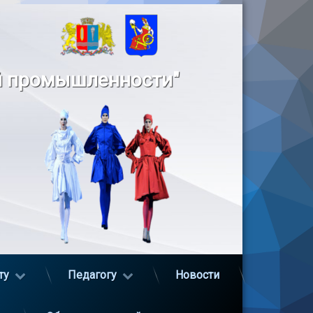
й промышленности"
ту
Педагогу
Новости