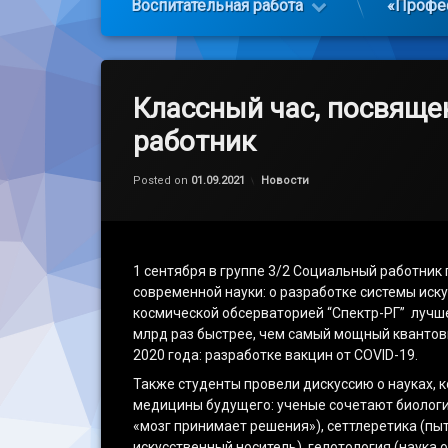
Воспитательная работа
«Профе
Классный час, посвяще
работник
Обновлено на
by
admin
07.09.2021
Категории:
Posted on
01.09.2021
Новости
1 сентября в группе 3/2 Социальный работник 
современной науки: о разработке системы иск
космической обсерваторией “Спектр-РГ” лучш
млрд раз быстрее, чем самый мощный квантовы
2020 года: разработке вакцин от COVID-19.
Также студенты провели дискуссию о науках, к
медицины будущего: ученые сочетают биологич
«мозг принимает решения»), сеттлеретика (пы
искусственный носитель), гелотология (наука о