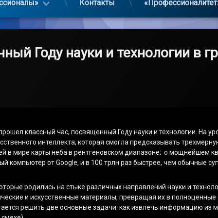
ссионалы»
Контакты
«Профессионалитет
нный Году науки и технологии в г
прошел классный час, посвященный Году науки и технологии. На у
усственного интеллекта, которая смогла предсказывать трехмерную
ей в мире карты неба в рентгеновском диапазоне; о мощнейшем к
й компьютер от Google, и в 100 трлн раз быстрее, чем обычные су
оторые родились на стыке различных направлений науки и техноло
еские и искусственные материалы, превращая их в полноценные ор
тается решить две основные задачи: как извлечь информацию из м
 смехе).