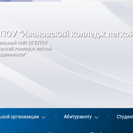
ПОУ "Ивановский колледж легко
альный сайт ОГБПОУ 
вский колледж легкой 
шленности"
ьной организации
Абитуриенту
Студен