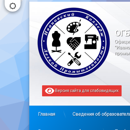
Перейти
к
содержимому
ОГБ
Офици
"Ивано
промы
Версия сайта для слабовидящих
Главная
Сведения об образовател