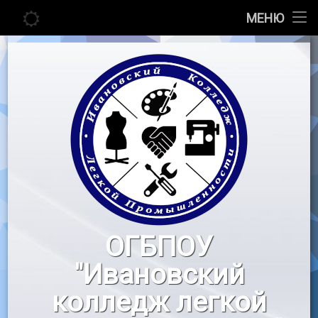
Главная
МЕНЮ
Перейти
Сведения об образовательной организации
к
содержимому
Абитуриенту
Студенту
Педагогу
Новости
Воспитательная работа
ОГБПОУ
«Профессионалы»
"Ивановский
Контакты
колледж легкой