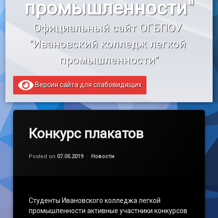
промышленности"
«Профессионалитет»
Официальный сайт ОГБПОУ 
Образовательный кредит
"Ивановский колледж легкой 
промышленности"
Версия сайта для слабовидящих
Конкурс плакатов
Обновлено на
by
admin
07.05.2019
Категории:
Posted on
07.05.2019
Новости
Студенты Ивановского колледжа легкой
промышленности активные участники конкурсов