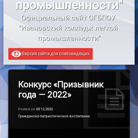
промышленности"
«Профессионалитет»
Официальный сайт ОГБПОУ 
Образовательный кредит
"Ивановский колледж легкой 
промышленности"
Версия сайта для слабовидящих
Конкурс «Призывник
года — 2022»
Обновлено на
by
admin
03.12.2022
Posted on
03.12.2022
Категории:
Гражданско-патриотическое воспитание