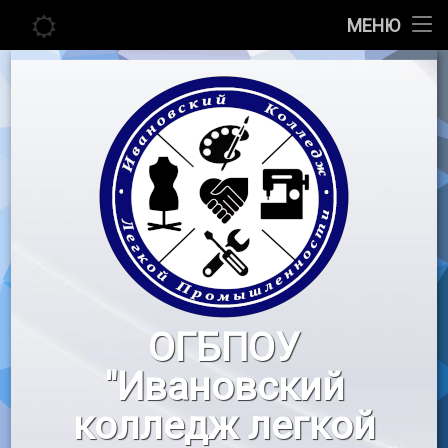
Главная
МЕНЮ
Перейти
Сведения об образовательной организации
к
содержимому
Абитуриенту
Студенту
Педагогу
Новости
Воспитательная работа
ОГБПОУ
«Профессионалы»
"Ивановский
Контакты
колледж легкой