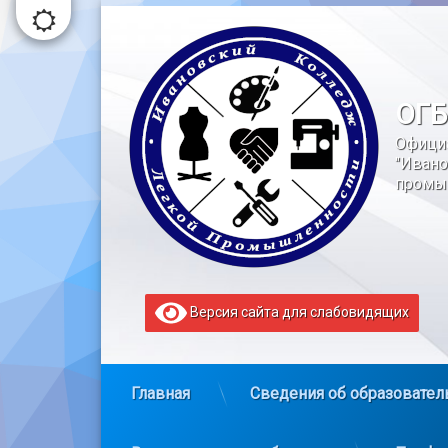
Перейти
к
содержимому
ОГБ
Офици
"Ивано
промы
Версия сайта для слабовидящих
Главная
Сведения об образовател