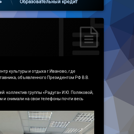
»
Образовательный кредит
нтр культуры и отдыха г.Иваново, где
тавника, объявленного Президентом РФ В.В.
й: коллектив группы «Радуга» И.Ю. Поляковой,
м и снимали на свои телефоны почти весь