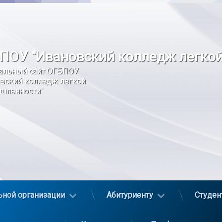
ПОУ "Ивановский колледж легко
альный сайт ОГБПОУ 
вский колледж легкой 
шленности"
ьной организации
Абитуриенту
Студен