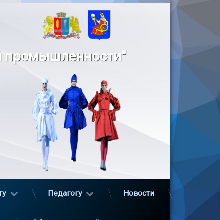
й промышленности"
ту
Педагогу
Новости