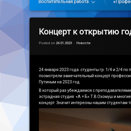
Воспитательная работа
«Профе
Концерт к открытию го
Обновлено на
by
admin
29.01.2023
Категории:
Posted on
24.01.2023
Новости
24 января 2023 года студенты гр. 1/4 и 2/4 п
посмотрели замечательный концерт профессион
Путиным на 2023 год.
В который раз убеждаемся с преподавателями,
эстрадная студия «А + Б» Т.В.Охомуш и многи
концерт. Значит интересны нашим студентам т