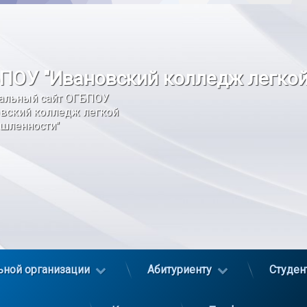
ПОУ "Ивановский колледж легко
альный сайт ОГБПОУ 
вский колледж легкой 
шленности"
ьной организации
Абитуриенту
Студен