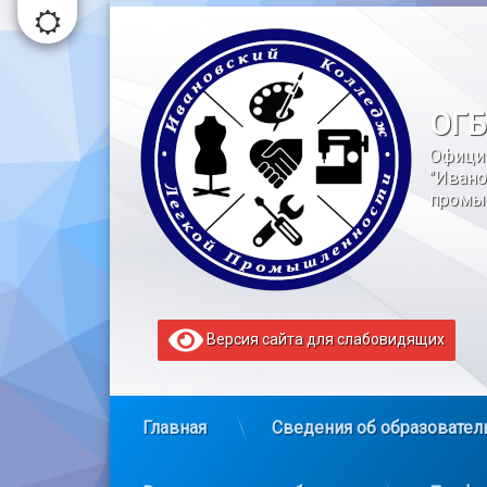
Перейти
к
содержимому
ОГБ
Офици
"Ивано
промы
Версия сайта для слабовидящих
Главная
Сведения об образовател