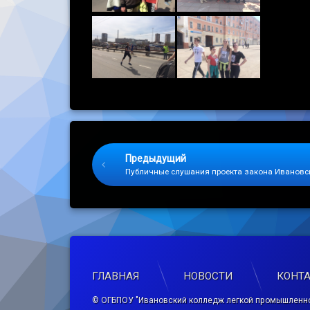
Keep Reading
Предыдущий
Публичные слушания проекта закона Ивановс
ГЛАВНАЯ
НОВОСТИ
КОНТ
© ОГБПОУ "Ивановский колледж легкой промышленно