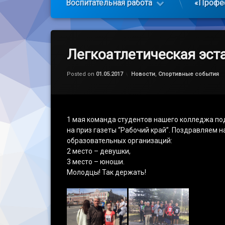
Воспитательная работа
«Профе
Легкоатлетическая эст
Обновлено на
by
admin
28.03.2021
Категории:
Posted on
01.05.2017
Новости
,
Спортивные события
1 мая команда студентов нашего колледжа под
на приз газеты “Рабочий край”. Поздравляем
образовательных организаций:
2 место – девушки,
3 место – юноши.
Молодцы! Так держать!