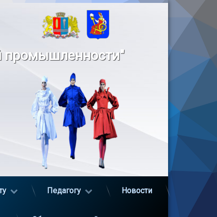
й промышленности"
ту
Педагогу
Новости