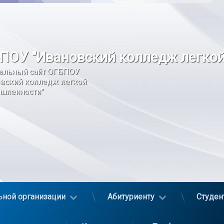
ПОУ "Ивановский колледж легко
альный сайт ОГБПОУ 
вский колледж легкой 
шленности"
ьной организации
Абитуриенту
Студен