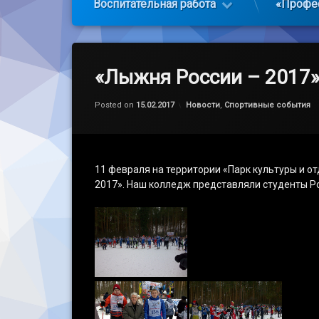
Воспитательная работа
«Профе
«Лыжня России – 2017
Обновлено на
by
admin
28.03.2021
Категории:
Posted on
15.02.2017
Новости
,
Спортивные события
11 февраля на территории «Парк культуры и о
2017». Наш колледж представляли студенты Ро