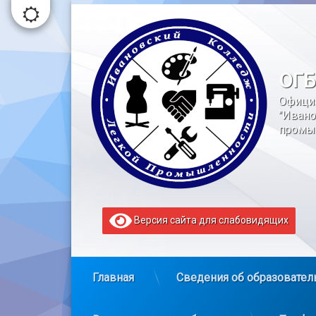
Перейти
к
содержимому
ОГБ
Офици
"Ивано
промы
Версия сайта для слабовидящих
Главная
Сведения об образовател