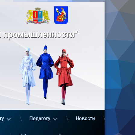
й промышленности"
ту
Педагогу
Новости