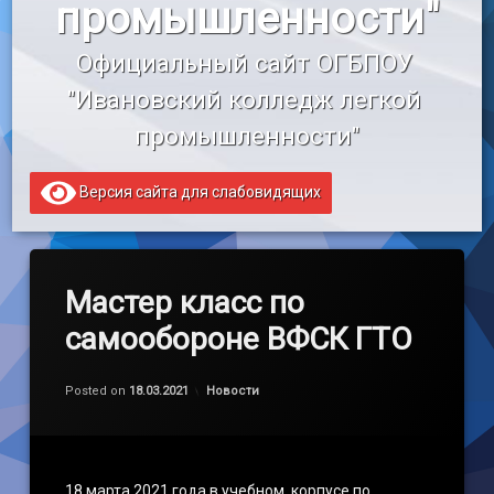
промышленности"
«Профессионалитет»
Официальный сайт ОГБПОУ 
Образовательный кредит
"Ивановский колледж легкой 
промышленности"
Версия сайта для слабовидящих
Мастер класс по
самообороне ВФСК ГТО
Обновлено на
by
admin
25.03.2021
Категории:
Posted on
18.03.2021
Новости
18 марта 2021 года в учебном корпусе по