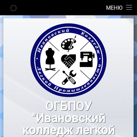
Главная
МЕНЮ
Перейти
Сведения об образовательной организации
к
содержимому
Абитуриенту
Студенту
Педагогу
Новости
Воспитательная работа
ОГБПОУ
«Профессионалы»
"Ивановский
Контакты
колледж легкой