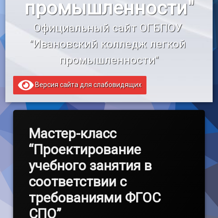
промышленности"
«Профессионалитет»
Официальный сайт ОГБПОУ 
Образовательный кредит
"Ивановский колледж легкой 
промышленности"
Версия сайта для слабовидящих
Мастер-класс
“Проектирование
учебного занятия в
соответствии с
требованиями ФГОС
СПО”