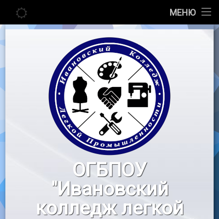
Главная
МЕНЮ
Перейти
Сведения об образовательной организации
к
содержимому
Абитуриенту
Студенту
Педагогу
Новости
Воспитательная работа
ОГБПОУ
«Профессионалы»
"Ивановский
Контакты
колледж легкой