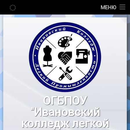
Главная
МЕНЮ
Перейти
Сведения об образовательной организации
к
содержимому
Абитуриенту
Студенту
Педагогу
Новости
Воспитательная работа
ОГБПОУ
«Профессионалы»
"Ивановский
Контакты
колледж легкой