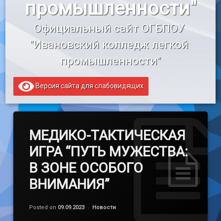
промышленности"
«Профессионалитет»
Официальный сайт ОГБПОУ 
Образовательный кредит
"Ивановский колледж легкой 
промышленности"
Версия сайта для слабовидящих
МЕДИКО-ТАКТИЧЕСКАЯ
ИГРА “ПУТЬ МУЖЕСТВА:
В ЗОНЕ ОСОБОГО
ВНИМАНИЯ”
Обновлено на
by
admin
09.09.2023
Категории:
Posted on
09.09.2023
Новости