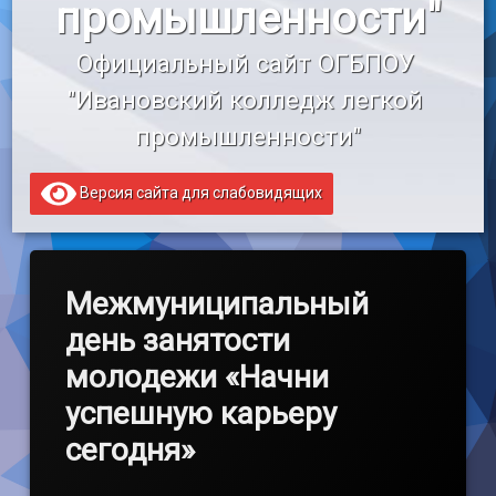
промышленности"
«Профессионалитет»
Официальный сайт ОГБПОУ 
Образовательный кредит
"Ивановский колледж легкой 
промышленности"
Версия сайта для слабовидящих
Межмуниципальный
день занятости
молодежи «Начни
успешную карьеру
сегодня»
Обновлено на
by
admin
23.05.2018