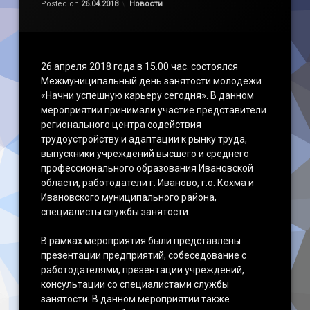
Категории:
Posted on
26.04.2018
Новости
26 апреля 2018 года в 15.00 час. состоялся
Межмуниципальный день занятости молодежи
«Начни успешную карьеру сегодня». В данном
мероприятии принимали участие представители
регионального центра содействия
трудоустройству и адаптации к рынку труда,
выпускники учреждений высшего и среднего
профессионального образования Ивановской
области, работодатели г. Иваново, г.о. Кохма и
Ивановского муниципального района,
специалисты службы занятости.
В рамках мероприятия были представлены
презентации предприятий, собеседование с
работодателями, презентации учреждений,
консультации со специалистами службы
занятости. В данном мероприятии также