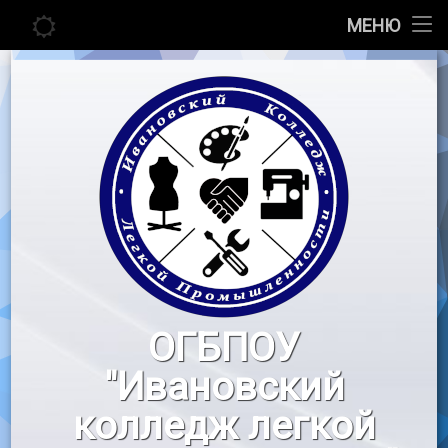
Главная
МЕНЮ
Перейти
Сведения об образовательной организации
к
содержимому
Абитуриенту
Студенту
Педагогу
Новости
Воспитательная работа
ОГБПОУ
«Профессионалы»
"Ивановский
Контакты
колледж легкой