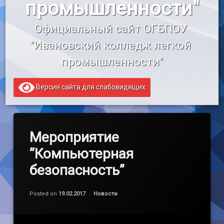
промышленности"
«Профессионалитет»
Официальный сайт ОГБПОУ 
Образовательный кредит
"Ивановский колледж легкой 
промышленности"
Версия сайта для слабовидящих
Мероприятие
“Компьютерная
безопасность”
Обновлено на
by
admin
20.02.2017
Категории:
Posted on
19.02.2017
Новости