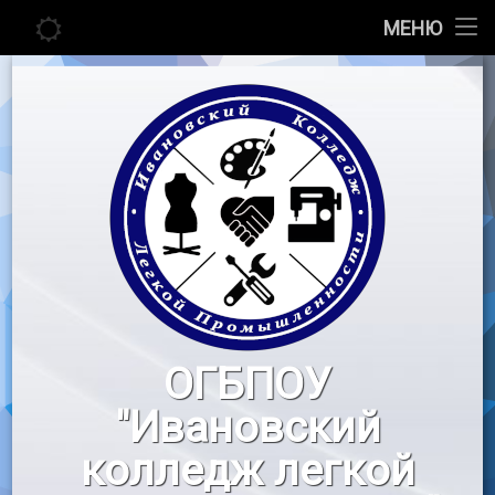
Главная
МЕНЮ
Перейти
Сведения об образовательной организации
к
содержимому
Абитуриенту
Студенту
Педагогу
Новости
Воспитательная работа
ОГБПОУ
«Профессионалы»
"Ивановский
Контакты
колледж легкой