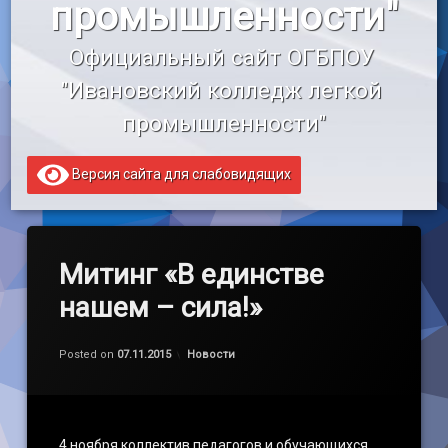
промышленности"
«Профессионалитет»
Официальный сайт ОГБПОУ 
Образовательный кредит
"Ивановский колледж легкой 
промышленности"
Версия сайта для слабовидящих
Митинг «В единстве
нашем – сила!»
Обновлено на
by
admin
07.11.2015
Категории:
Posted on
07.11.2015
Новости
4 ноября коллектив педагогов и обучающихся