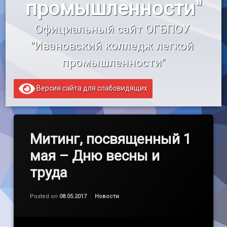
промышленности"
«Профессионалитет»
Официальный сайт ОГБПОУ 
Образовательный кредит
"Ивановский колледж легкой 
промышленности"
Версия сайта для слабовидящих
Митинг, посвященный 1
мая – Дню весны и
труда
Обновлено на
by
admin
08.05.2017
Категории:
Posted on
08.05.2017
Новости