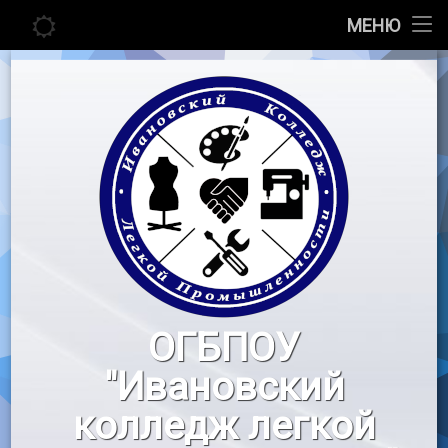
Главная
МЕНЮ
Перейти
Сведения об образовательной организации
к
содержимому
Абитуриенту
Студенту
Педагогу
Новости
Воспитательная работа
ОГБПОУ
«Профессионалы»
"Ивановский
Контакты
колледж легкой