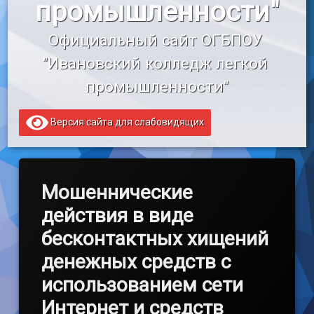
промышленности"
«Профессионалитет»
Официальный сайт ОГБПОУ 
Образовательный кредит
"Ивановский колледж легкой 
промышленности"
Версия сайта для слабовидящих
Мошеннические
действия в виде
бесконтактных хищений
денежных средств с
использованием сети
Интернет и средств