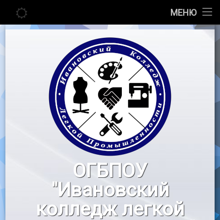
Главная
МЕНЮ
Перейти
Сведения об образовательной организации
к
содержимому
Абитуриенту
Студенту
Педагогу
Новости
Воспитательная работа
ОГБПОУ
«Профессионалы»
"Ивановский
Контакты
колледж легкой