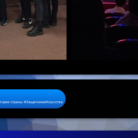
стории страны #ЗащитникиИскусства