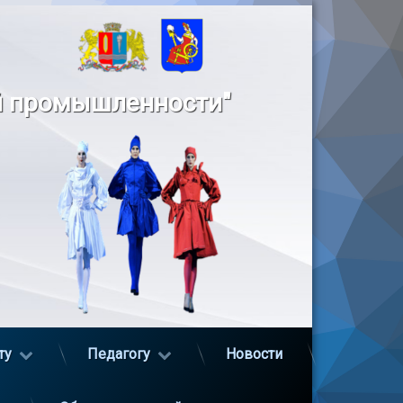
й промышленности"
ту
Педагогу
Новости