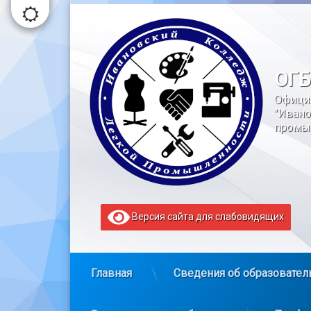
Перейти
к
содержимому
ОГБ
Офици
"Ивано
промы
Версия сайта для слабовидящих
Главная
Сведения об образовател