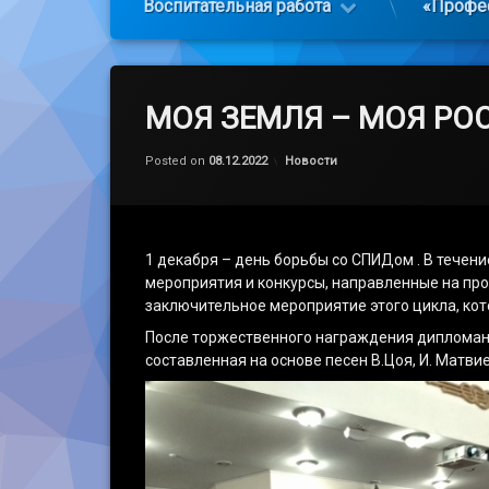
Воспитательная работа
«Профе
МОЯ ЗЕМЛЯ – МОЯ РО
Обновлено на
by
admin
08.12.2022
Категории:
Posted on
08.12.2022
Новости
1 декабря – день борьбы со СПИДом . В тече
мероприятия и конкурсы, направленные на пр
заключительное мероприятие этого цикла, ко
После торжественного награждения дипломан
составленная на основе песен В.Цоя, И. Матвие