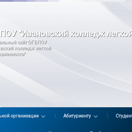
ПОУ "Ивановский колледж легко
альный сайт ОГБПОУ 
вский колледж легкой 
шленности"
ьной организации
Абитуриенту
Студен